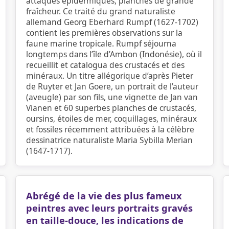
attaques épidermiques, planches de grande
fraîcheur. Ce traité du grand naturaliste
allemand Georg Eberhard Rumpf (1627-1702)
contient les premières observations sur la
faune marine tropicale. Rumpf séjourna
longtemps dans l’île d’Ambon (Indonésie), où il
recueillit et catalogua des crustacés et des
minéraux. Un titre allégorique d’après Pieter
de Ruyter et Jan Goere, un portrait de l’auteur
(aveugle) par son fils, une vignette de Jan van
Vianen et 60 superbes planches de crustacés,
oursins, étoiles de mer, coquillages, minéraux
et fossiles récemment attribuées à la célèbre
dessinatrice naturaliste Maria Sybilla Merian
(1647-1717).
Abrégé de la vie des plus fameux
peintres avec leurs portraits gravés
en taille-douce, les indications de