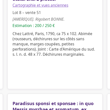
Cartographie et vues anciennes
Lot 8 – vente 51
[AMERIQUE]. Rigobert BONNE.
Estimation : 200 / 250 €
Chez Lattré, Paris, 1790, ca 75 x 102. Abimée
(rousseurs, déchirures sur les côtés sans
manque, marges coupées, petites
perforations). Joint : Carte d’Amérique du sud.
s. l. n. d. 48 x 77. Déchirures marginales.
Paradisus sponsi et sponsae : in quo
Messis myrrhae et aromatum, ex