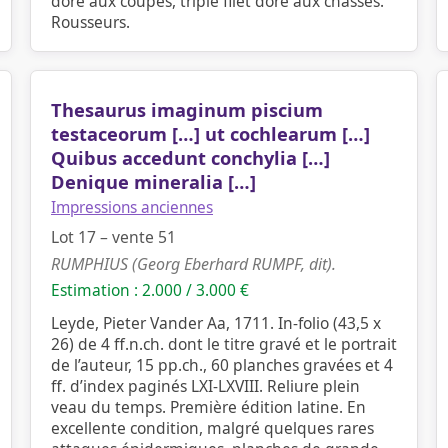
doré aux coupes, triple filet doré aux chasses.
Rousseurs.
Thesaurus imaginum piscium
testaceorum […] ut cochlearum […]
Quibus accedunt conchylia […]
Denique mineralia […]
Impressions anciennes
Lot 17 – vente 51
RUMPHIUS (Georg Eberhard RUMPF, dit).
Estimation : 2.000 / 3.000 €
Leyde, Pieter Vander Aa, 1711. In-folio (43,5 x
26) de 4 ff.n.ch. dont le titre gravé et le portrait
de l’auteur, 15 pp.ch., 60 planches gravées et 4
ff. d’index paginés LXI-LXVIII. Reliure plein
veau du temps. Première édition latine. En
excellente condition, malgré quelques rares