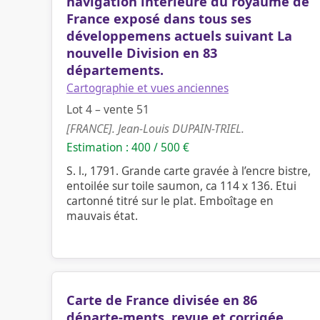
navigation intérieure du royaume de
France exposé dans tous ses
développemens actuels suivant La
nouvelle Division en 83
départements.
Cartographie et vues anciennes
Lot 4 – vente 51
[FRANCE]. Jean-Louis DUPAIN-TRIEL.
Estimation : 400 / 500 €
S. l., 1791. Grande carte gravée à l’encre bistre,
entoilée sur toile saumon, ca 114 x 136. Etui
cartonné titré sur le plat. Emboîtage en
mauvais état.
Carte de France divisée en 86
départe-ments, revue et corrigée