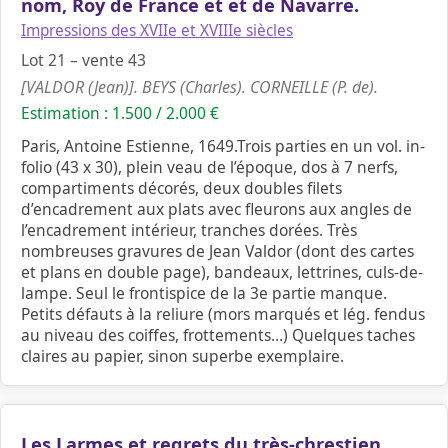
nom, Roy de France et et de Navarre.
Impressions des XVIIe et XVIIIe siècles
Lot 21 – vente 43
[VALDOR (Jean)]. BEYS (Charles). CORNEILLE (P. de).
Estimation : 1.500 / 2.000 €
Paris, Antoine Estienne, 1649.Trois parties en un vol. in-
folio (43 x 30), plein veau de l’époque, dos à 7 nerfs,
compartiments décorés, deux doubles filets
d’encadrement aux plats avec fleurons aux angles de
l’encadrement intérieur, tranches dorées. Très
nombreuses gravures de Jean Valdor (dont des cartes
et plans en double page), bandeaux, lettrines, culs-de-
lampe. Seul le frontispice de la 3e partie manque.
Petits défauts à la reliure (mors marqués et lég. fendus
au niveau des coiffes, frottements…) Quelques taches
claires au papier, sinon superbe exemplaire.
Les Larmes et regrets du très-chrestien