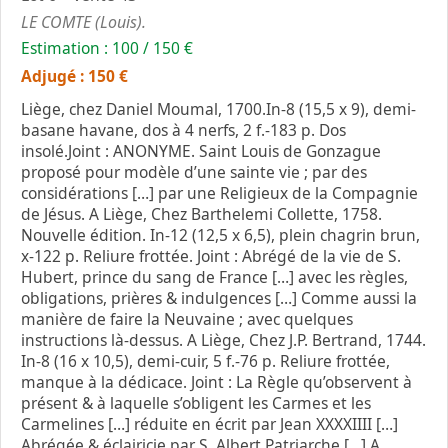
LE COMTE (Louis).
Estimation : 100 / 150 €
Adjugé : 150 €
Liège, chez Daniel Moumal, 1700.In-8 (15,5 x 9), demi-
basane havane, dos à 4 nerfs, 2 f.-183 p. Dos
insolé.Joint : ANONYME. Saint Louis de Gonzague
proposé pour modèle d’une sainte vie ; par des
considérations […] par une Religieux de la Compagnie
de Jésus. A Liège, Chez Barthelemi Collette, 1758.
Nouvelle édition. In-12 (12,5 x 6,5), plein chagrin brun,
x-122 p. Reliure frottée. Joint : Abrégé de la vie de S.
Hubert, prince du sang de France […] avec les règles,
obligations, prières & indulgences […] Comme aussi la
manière de faire la Neuvaine ; avec quelques
instructions là-dessus. A Liège, Chez J.P. Bertrand, 1744.
In-8 (16 x 10,5), demi-cuir, 5 f.-76 p. Reliure frottée,
manque à la dédicace. Joint : La Règle qu’observent à
présent & à laquelle s’obligent les Carmes et les
Carmelines […] réduite en écrit par Jean XXXXIIII […]
Abrégée & éclairicie par S. Albert Patriarche […] A