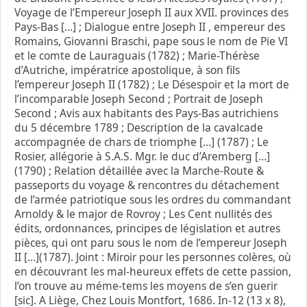
Voyage de l’Empereur Joseph II aux XVII. provinces des
Pays-Bas […] ; Dialogue entre Joseph II , empereur des
Romains, Giovanni Braschi, pape sous le nom de Pie VI
et le comte de Lauraguais (1782) ; Marie-Thérèse
d’Autriche, impératrice apostolique, à son fils
l’empereur Joseph II (1782) ; Le Désespoir et la mort de
l’incomparable Joseph Second ; Portrait de Joseph
Second ; Avis aux habitants des Pays-Bas autrichiens
du 5 décembre 1789 ; Description de la cavalcade
accompagnée de chars de triomphe […] (1787) ; Le
Rosier, allégorie à S.A.S. Mgr. le duc d’Aremberg […]
(1790) ; Relation détaillée avec la Marche-Route &
passeports du voyage & rencontres du détachement
de l’armée patriotique sous les ordres du commandant
Arnoldy & le major de Rovroy ; Les Cent nullités des
édits, ordonnances, principes de législation et autres
pièces, qui ont paru sous le nom de l’empereur Joseph
II […](1787). Joint : Miroir pour les personnes colères, où
en découvrant les mal-heureux effets de cette passion,
l’on trouve au méme-tems les moyens de s’en guerir
[sic]. A Liège, Chez Louis Montfort, 1686. In-12 (13 x 8),