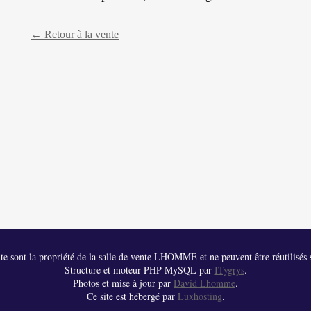
← Retour à la vente
 site sont la propriété de la salle de vente LHOMME et ne peuvent être réutilisés s
Structure et moteur PHP-MySQL par
ITygrys
.
Photos et mise à jour par
David Lhomme
.
Ce site est hébergé par
Luxhosting
.