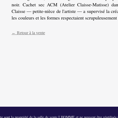
noir. Cachet sec ACM (Atelier Claisse-Matisse) dan
Claisse — petite-nièce de l'artiste — a supervisé la cré
les couleurs et les formes respectaient scrupuleusement
← Retour à la vente
 site sont la propriété de la salle de vente LHOMME et ne peuvent être réutilisés s