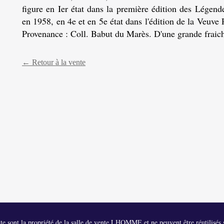
figure en Ier état dans la première édition des Légen
en 1958, en 4e et en 5e état dans l'édition de la Veuve
Provenance : Coll. Babut du Marès. D'une grande fraic
← Retour à la vente
 site sont la propriété de la salle de vente LHOMME et ne peuvent être réutilisés s