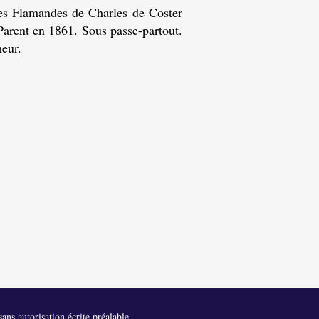
des Flamandes de Charles de Coster
 Parent en 1861. Sous passe-partout.
heur.
ans autorisation écrite préalable.