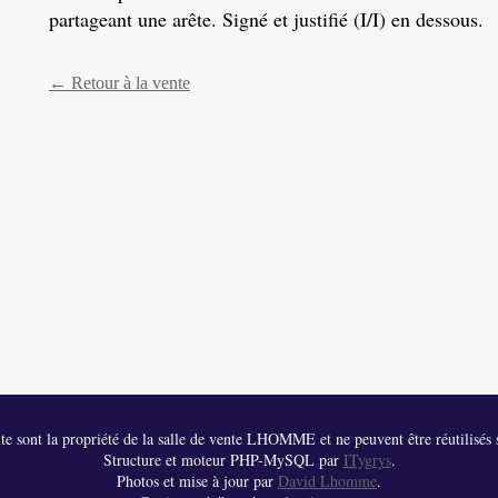
partageant une arête. Signé et justifié (I/I) en dessous.
← Retour à la vente
 site sont la propriété de la salle de vente LHOMME et ne peuvent être réutilisés s
Structure et moteur PHP-MySQL par
ITygrys
.
Photos et mise à jour par
David Lhomme
.