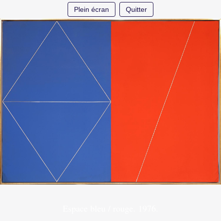
Plein écran
Quitter
Espace bleu / rouge. 1976.