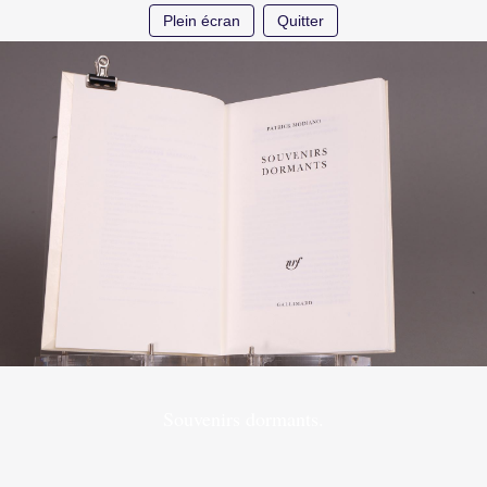
Plein écran
Quitter
Souvenirs dormants.