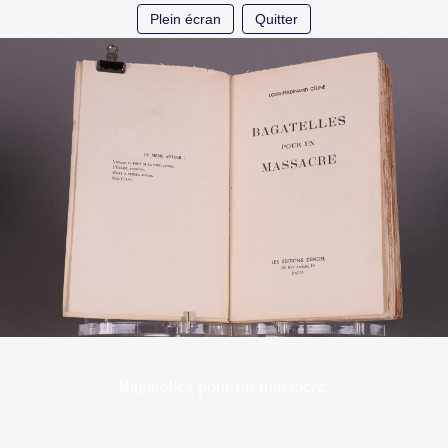
Plein écran
Quitter
Bagatelles pour un massacre.