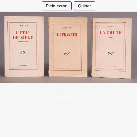
Plein écran
Quitter
Sans titre.