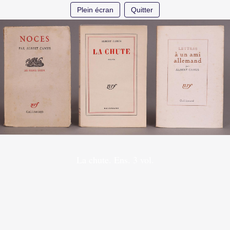
Plein écran
Quitter
La chute. Ens. 3 vol.